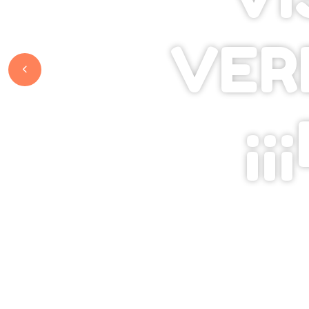
VER
¡¡