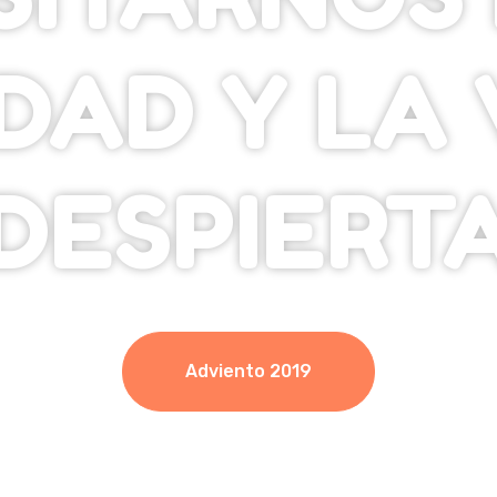
DAD Y LA 
¡DESPIERTA
Adviento 2019